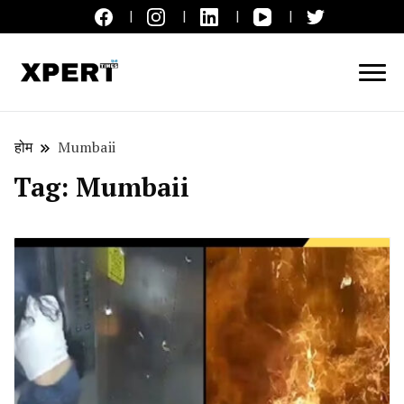
लाइव ब्रेकिंग न्यूज़, एक्सपर्ट टाइम्स हिन्दी
XPERT TIMES हिन्दी
होम
Mumbaii
Tag:
Mumbaii