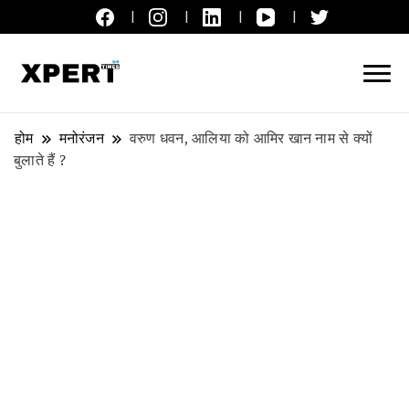
लाइव ब्रेकिंग न्यूज़, एक्सपर्ट टाइम्स हिन्दी
XPERT TIMES हिन्दी
होम
मनोरंजन
वरुण धवन, आलिया को आमिर खान नाम से क्यों
बुलाते हैं ?