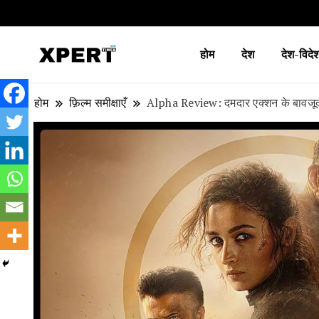
होम
देश
देश-विदे
लाइव ब्रेकिंग न्यूज़, एक्सपर्ट टाइम्स हिन्दी
XPERT TIMES हिन्दी
होम
फ़िल्म समीक्षाएँ
Alpha Review: दमदार एक्शन के बावजूद क