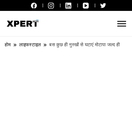
लाइव ब्रेकिंग न्यूज़, एक्सपर्ट टाइम्स हिन्दी
XPERT TIMES हिन्दी
होम
लाइफस्टाइल
बस कुछ ही नुस्खों से घटाएं मोटापा जल्द ही