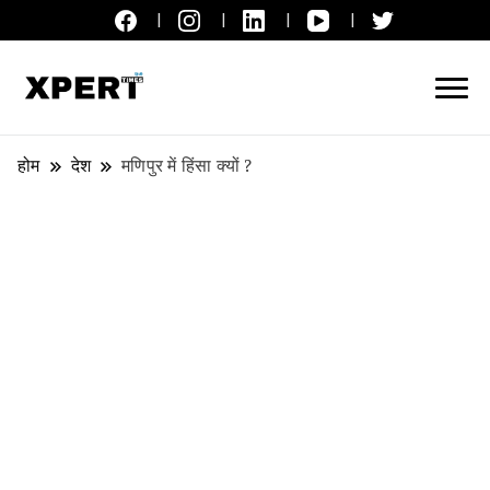
लाइव ब्रेकिंग न्यूज़, एक्सपर्ट टाइम्स हिन्दी
XPERT TIMES हिन्दी
होम
देश
मणिपुर में हिंसा क्यों ?