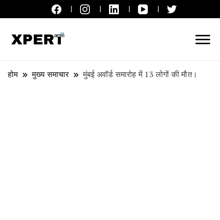
लाइव ब्रेकिंग न्यूज़, एक्सपर्ट टाइम्स हिन्दी
XPERT TIMES हिन्दी
होम
मुख्य समाचार
मुंबई अवॉर्ड समारोह में 13 लोगों की मौत।