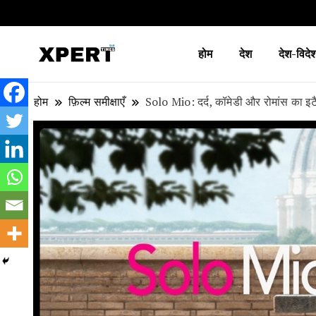
होम
देश
देश-विदे
लाइव ब्रेकिंग न्यूज़, एक्सपर्ट टाइम्स हिन्दी
XPERT TIMES हिन्दी
होम
फ़िल्म समीक्षाएँ
Solo Mio: दर्द, कॉमेडी और रोमांस का 