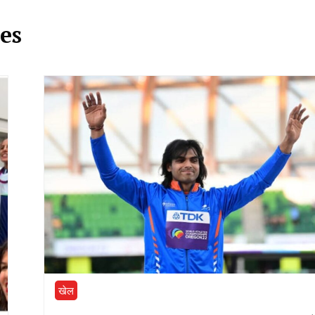
es
खेल